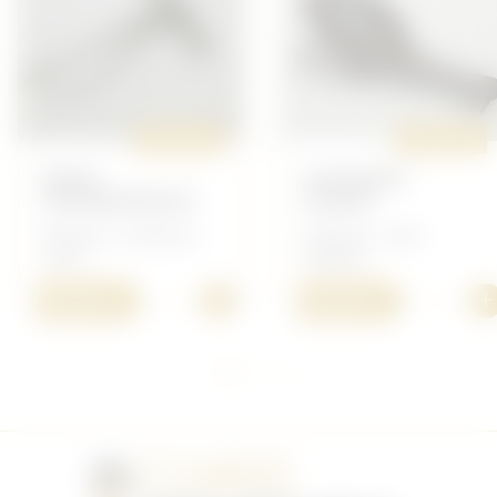
ORIGINAL
ORIGINAL
PINCE
COUVERTS
TÉLÉGRAPHISTE
PLIANT
Allemand - Allemand
Allemand - Petit
14/18
matériel
+
+
90,00 €
50,00 €