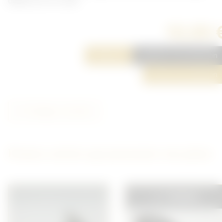
défaut sur un coté.
10,00 
Réserver
Ajouter à ma sélection
Poser une question
Partager cet article
D'autres articles qui pourraient vous plaire
VENDU