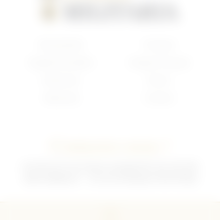
Nouveautés
Français
Anglais/Canadien
Insigne Français
Américain
Divers
Allemand
Contact
Contactez-nous !
02 35 92 47 01 du lundi au vendredi 9h-12h /13h-18h
sebchris@bbox.fr
30 rue du Mouquet 76570 Pavilly
CGU