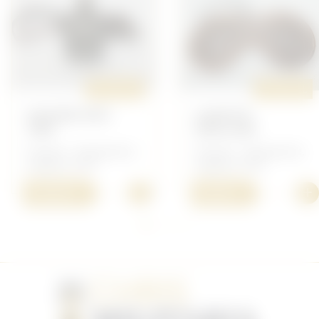
ORIGINAL
ORIGINAL
GOURDE MLE
LUNETTE
1892
GRILLAGÉ
Français - Équipement,
Français - Équipement,
matériel 14/18
matériel 14/18
+
+
150,00 €
30,00 €