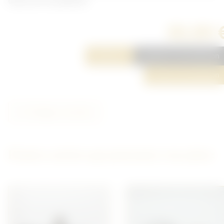
tous sur le couvercle.
30,00 
Réserver
Ajouter à ma sélection
Poser une question
Partager cet article
D'autres articles qui pourraient vous plaire