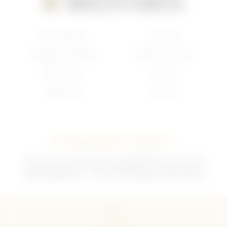
Nouveautés
Français
Anglais/Canadien
Insigne Français
Américain
Divers
Allemand
Contact
Contactez-nous !
02 35 92 47 01 du lundi au vendredi 9h-12h /13h-18h
sebchris@bbox.fr
30 rue du Mouquet 76570 Pavilly
CGU
CGV