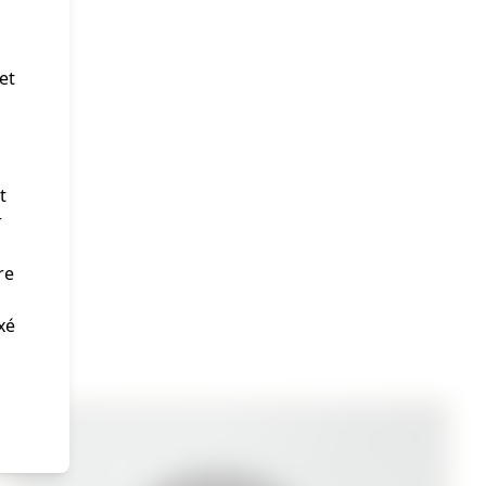
et
t
r
re
xé