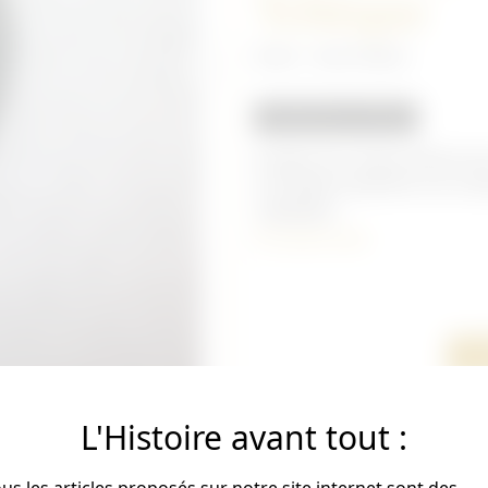
Tchèque
Divers - Autre Nation
REPRODUCTION
Insigne de casque Adrian p
mondiale.A peindre à la coul
repliables .
En savoir plus
Ré
L'Histoire avant tout :
us les articles proposés sur notre site internet sont des