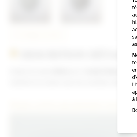
té
a
hi
ac
Partager cet article
sa
as
DESCRITION DÉTAILL
N
te
en
Insigne de casque
Adrian
pour l'
armée Tchécoslovaq
d
A peindre à la couleurs que vous souhaitez ,fixation par
l'
ap
à 
D'autres articles qui pourraient vous plaire
Bo