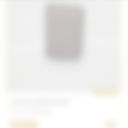
ORIGINAL
PORTE CHARGEUR BAR
Divers - Autre Nation
+
30,00 €