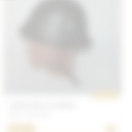
ORIGINAL
CASQUE MDL 26 SUÉDOIS
Divers - Autre Nation
+
70,00 €