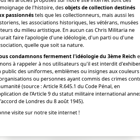
moignage de l'histoire, des
objets de collection destinés
ux passionnés
tels que les collectionneurs, mais aussi les
storiens, les associations historiques, les vétérans, musées 
teurs du milieu artistique. En aucun cas Chris Militaria ne
urait faire l'apologie d'une idéologie, d'un parti ou d'une
sociation, quelle que soit sa nature.
É
ous condamnons fermement l'idéologie du 3ème Reich
e
nons à rappeler à nos utilisateurs qu'il est interdit d'exhibe
 public des uniformes, emblèmes ou insignes aux couleurs
ue
pendant la
1ère guerre mondiale
.
'organisations ou personnes ayant commis des crimes cont
 2 attaches repliables .
humanité (source : Article R.645.1 du Code Pénal, en
plication de l’Article 9 du statut militaire international anne
l’accord de Londres du 8 août 1945).
nne visite sur notre site internet !