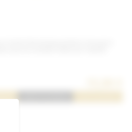
our l'armée Tchécoslovaque pendant la 1ère guerre
eurs que vous souhaitez ,fixation par 2 attaches
15,00 €
server
Ajouter à ma sélection
Poser une question