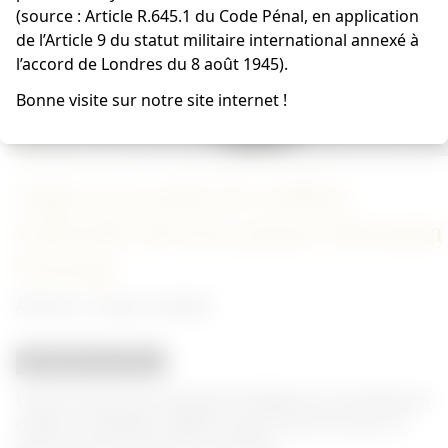
(source : Article R.645.1 du Code Pénal, en application
de l’Article 9 du statut militaire international annexé à
l’accord de Londres du 8 août 1945).
Bonne visite sur notre site internet !
Aigle et cocarde de coiffure
Luftwaffe division panzer Hermann
Goering
Allemand - Insigne Luftwaffe
REPRODUCTION
Le kit en tissu est composé de l'aigle et la cocarde pour
coiffure Luftwaffe modèle troupe, fond noir pour la
division panzer Hermann Goering.