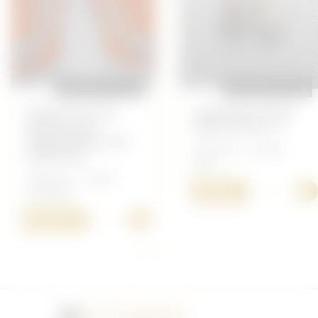
REPRODUCTION
REPRODUCTION
PATTES DE COL
CHIFFRES POUR
MAJOR DES
ÉPAULETTES ,3
PERSONNELS DE
Allemand - Insigne
RÉSERVES
Heer
Allemand - Insigne
+
5,00 €
Luftwaffe
+
15,00 €