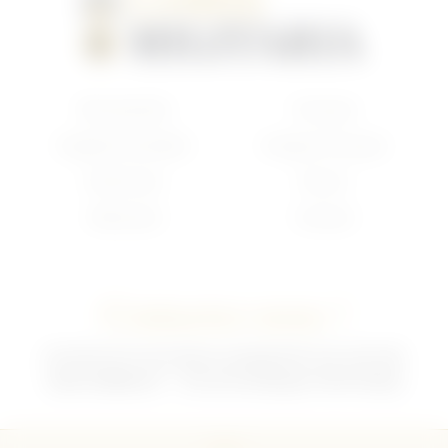
Nouveautés
Français
Anglais/Canadien
Insigne Français
Américain
Divers
Allemand
Contact
Contactez-nous !
02 35 92 47 01 du lundi au vendredi 9h-12h /13h-18h
sebchris@bbox.fr
30 rue du Mouquet 76570 Pavilly
CGU