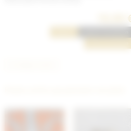
10,00 
Réserver
Ajouter à ma sélection
Poser une question
Partager cet article
D'autres articles qui pourraient vous plaire