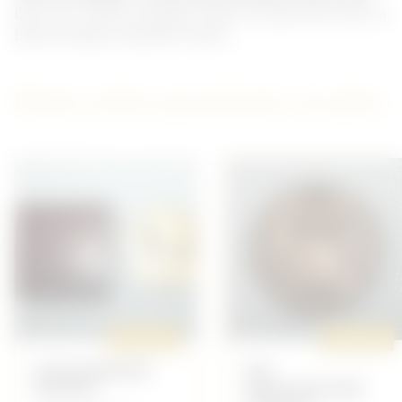
Dans son coffret d'origine. Poids 161 grammes sans sa
boite d'origine, diamètre 70mm.
D'autres articles qui pourraient vous plaire
ORIGINAL
ORIGINAL
GENDARMERIE
60E
RENNES
ANNIVERSAIRE