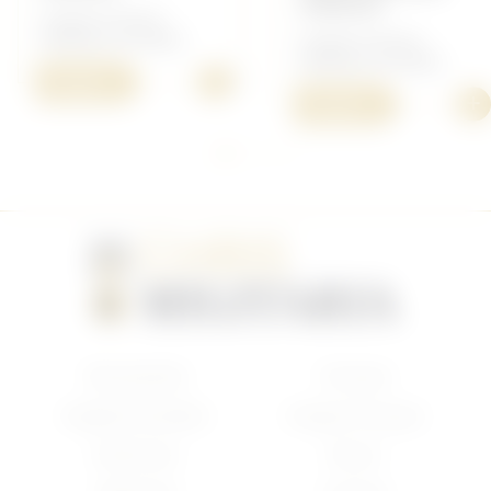
VERDUN
Insigne Français -
Médailles de tables
Insigne Français -
Médailles de tables
+
10,00 €
+
10,00 €
Nouveautés
Français
Anglais/Canadien
Insigne Français
Américain
Divers