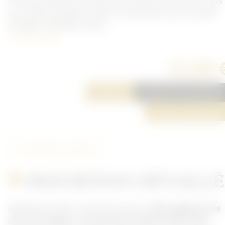
char de combat en bronze de la maison FIA à Lyon. Dans
son coffret d'origine. Poids 161 grammes sans sa boite
d'origine, diamètre 70mm.
En savoir plus
10,00 
Réserver
Ajouter à ma sélection
Poser une question
Partager cet article
DESCRITION DÉTAILLÉ
Médaille de table commémorative du
501e régiment de
char de combat
en
bronze de la maison FIA à Lyon
.