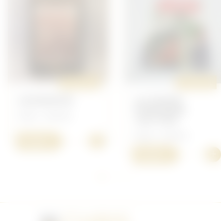
ORIGINAL
ORIGINAL
GOODWOOD
LA LÉGION
ÉTRANGÈRE
Divers - librairie
1831/1945
Divers - librairie
+
15,00 €
+
10,00 €