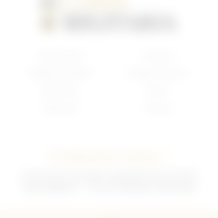
Nouveautés
Français
Anglais/Canadien
Insigne Français
Américain
Divers
Allemand
Contact
Contactez-nous !
02 35 92 47 01 du lundi au vendredi 9h-12h /13h-18h
sebchris@bbox.fr
30 rue du Mouquet 76570 Pavilly