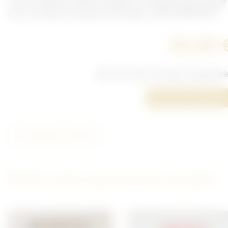
Lannoy, édité en 2003 aux éditions Heimdal. Etat d'usage
mais complet.Ouvrage de 200 pages .ISBN 2840481847
30,00 
Cet article n'est plus disponibl
Poser une question
Partager cet article
D'autres articles qui pourraient vous plaire