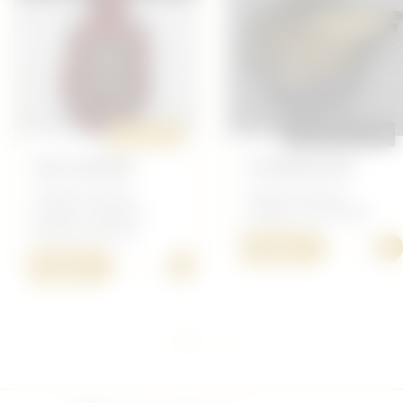
ORIGINAL
REPRODUCTION
SAS ALGÉRIE
7E BAWOUAN
Insigne Français -
Insigne Français -
Insigne Troupe de
Insigne Parachutiste
Marine/Coloniale
+
15,00 €
+
15,00 €