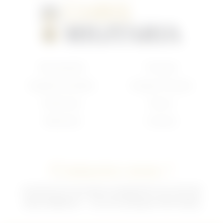
Nouveautés
Français
Anglais/Canadien
Insigne Français
Américain
Divers
Allemand
Contact
Contactez-nous !
02 35 92 47 01 du lundi au vendredi 9h-12h /13h-18h
sebchris@bbox.fr
30 rue du Mouquet 76570 Pavilly