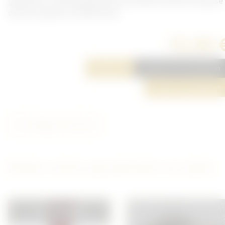
grand feu. Unité de guerrilla au seinde l'armée Française
durant la guerre d'Indochine.
15,00 
Réserver
Ajouter à ma sélection
Poser une question
Partager cet article
D'autres articles qui pourraient vous plaire
VENDU