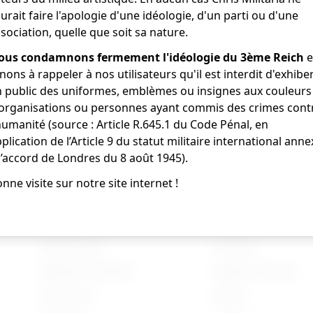
urait faire l'apologie d'une idéologie, d'un parti ou d'une
Page d'accueil
sociation, quelle que soit sa nature.
ous condamnons fermement l'idéologie du 3ème Reich
e
nons à rappeler à nos utilisateurs qu'il est interdit d'exhibe
 public des uniformes, emblèmes ou insignes aux couleurs
'organisations ou personnes ayant commis des crimes cont
humanité (source : Article R.645.1 du Code Pénal, en
plication de l’Article 9 du statut militaire international anne
l’accord de Londres du 8 août 1945).
nne visite sur notre site internet !
Nouveautés
Français
Anglais/Canadien
Insigne Français
Américain
Divers