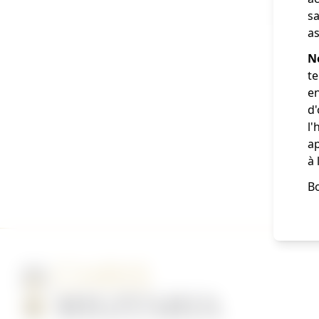
sa
as
N
te
en
d
l'
ap
à 
Bo