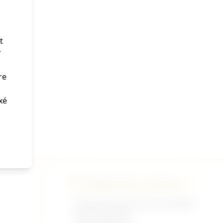
t
r
re
xé
Contactez-nous !
02 35 92 47 01 du lundi au vendredi
9h-12h /13h-18h