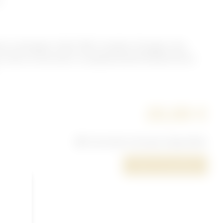
 du contingent. Daté 1956. Complet, 35 pages. Des
rieur dont un bon pour un paquet postal tamponné du
20,00 €
Cet article n'est plus disponible.
Poser une question