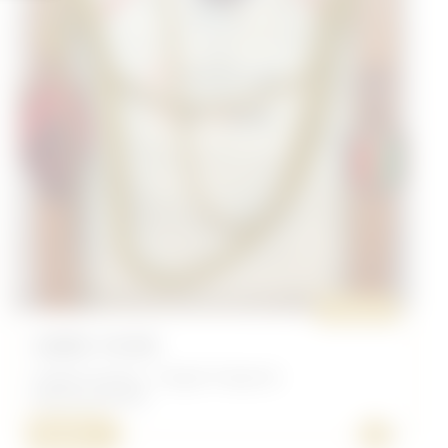
ORIGINAL
CADRE 110 RIC
Insigne Français - Insigne Troupe de
Marine/Coloniale
+
50,00 €