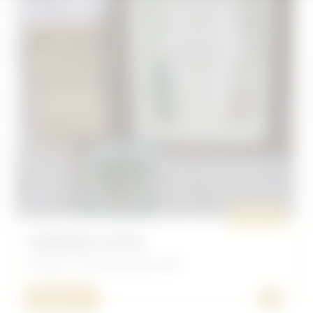
ORIGINAL
ENSEMBLE 5E RTM
Français - Document après 1945
+
100,00 €