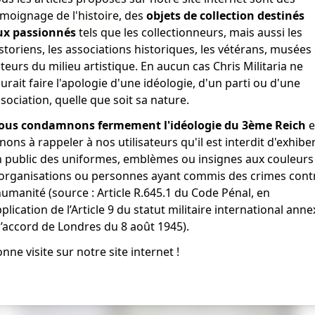
moignage de l'histoire, des
objets de collection destinés
ux passionnés
tels que les collectionneurs, mais aussi les
storiens, les associations historiques, les vétérans, musées 
teurs du milieu artistique. En aucun cas Chris Militaria ne
urait faire l'apologie d'une idéologie, d'un parti ou d'une
sociation, quelle que soit sa nature.
É
ous condamnons fermement l'idéologie du 3ème Reich
e
nons à rappeler à nos utilisateurs qu'il est interdit d'exhibe
 public des uniformes, emblèmes ou insignes aux couleurs
 Complet, 35 pages. Des papier sont glissé a l'intérieur d
'organisations ou personnes ayant commis des crimes cont
humanité (source : Article R.645.1 du Code Pénal, en
plication de l’Article 9 du statut militaire international anne
l’accord de Londres du 8 août 1945).
nne visite sur notre site internet !