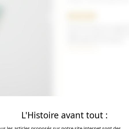
ORIGINAL
Petit livret donné au appelé
papier sont glissé a l'inté
403e Régiment d'Artillerie...
En savoir plus
L'Histoire avant tout :
us les articles proposés sur notre site internet sont des