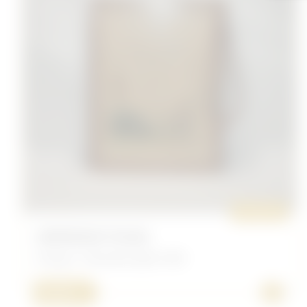
ORIGINAL
CERTIFICAT 7E RCA
Français - Document après 1945
+
40,00 €